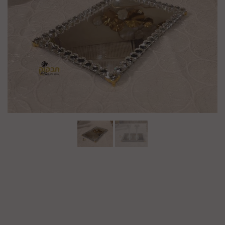
מק"ט :
99280152
₪
73.9