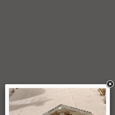
ועל-פי הנחיותיה. ככל שלא ניתן לזכות את כרטיס האשראי של
המשתמש כאמור, מכל סיבה שהיא, או שהתשלום בוצע במזומן או
בשיק מזומן (ככל שקיימת אפשרות לתשלום באופן הזה), תשיב
החברה למשתמש את התמורה במזומן או בשיק מזומן. זיכוי עבור
החזרת מוצר יעשה על-פי ערכו של המוצר ביום ביצוע העסקה. יצוין,
כי זיכוי על מוצר שנרכש במבצע, בהנחה, באמצעות קופון או בתווי
קנייה יהיה בהתאם לערך העסקה שבוצעה בפועל.
6.6. על המשתמש/הנמען לבדוק את המוצר מיד עם קבלתו. במידה
שהמשתמש/הנמען קיבל את המוצר כשהוא פגום או כאשר קיימת
אי התאמה בין המוצר לבין פרטיו כפי שהוצגו באתר, רשאי
המשתמש לבטל את העסקה בתוך 24 שעות ממועד קבלת המוצר
כאשר מדובר במוצרי מזון או טובין פסידים ובתוך 14 ימים מיום
קבלת המוצר, כאשר מדובר במוצרים שאינם מוצרי מזון או טובין
פסידים. ביטול עסקה יעשה על-ידי מתן הודעה בכתב לחברה
באמצעות "צור קשר" באתר או במסרון לנייד המופיע באתר ובתקנון
או בדואר אלקטרוני: 5023968@gmail.com
, הכל בהתאם להוראות חוק הגנת הצרכן. במקרה שביטול
מהטעמים הנ"ל יימצא מוצדק, יזוכה המשתמש במלוא סכום
העסקה באותו האופן שבו בוצע התשלום.