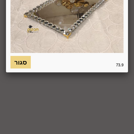
6.7. בכל מקרה של ביטול עסקה, על המשתמש/הנמען להשיב את
המוצר לחברה או לספק שפרטיו מופיעים בתעודת המשלוח
ובמסמכים שצורפו להזמנה (לפי העניין ובהתאם למקום האספקה),
על חשבונו, באריזתו המקורית, שלם, תקין, ללא פגיעה, נזק, פגם או
קלקול מכל מין וסוג שהוא ושלא נעשה בו כל שימוש, אלא אם
התקבלו מהחברה הנחיות אחרות. לא ניתן לבטל עסקה ולהחזיר
מוצר שניזוק או שנעשה בו שימוש. כמו כן, לא ניתן להחזיר מוצר
שאריזתו נפתחה או הושחתה או מוצר שנשבר או התקלקל כתוצאה
משימוש לא נכון, שימוש רשלני ו/או בזדון ו/או שלא על-פי הוראות
השימוש, הוראות האחסנה ו/או הוראות
73.9
היצרן/היבואן/הספק/החברה. בלי לגרוע מהאמור לעיל, חיבור
המוצר לחשמל, גז או מים ייחשב לעניין זה שימוש במוצר.
6.8. בהתאם להוראות חוק הגנת הצרכן, במקרה של ביטול עסקה
על-ידי המשתמש שלא עקב פגם או אי התאמה בין המוצר לבין
פרטיו כפי שהוצגו באתר, רשאית החברה לגבות דמי ביטול בשיעור
של 5% ממחיר המוצר נשוא הביטול או 100 ₪, לפי הנמוך מביניהם.
כמו כן, ככל שהעסקה נעשתה בכרטיס אשראי וחברת האשראי או
הגוף שעמו התקשרה החברה לביצוע סליקת כרטיסי אשראי, גבו
ממנה תשלום בעד סליקת כרטיס האשראי בעסקה שבוטלה, רשאית