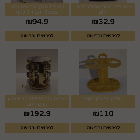
סט יחיד סכום מהודר ידית
שישיית חבקי מפיונים כתר
ירוק
צבע 3 זהב ו-3 כסף
₪
94.9
₪
32.9
לפרטים ורכישה
לפרטים ורכישה
מחזיק ל2 בקבוקים
מחזיק יוקרתי לתבלינים צבע
קרם וזהב
₪
192.9
₪
110
לפרטים ורכישה
לפרטים ורכישה