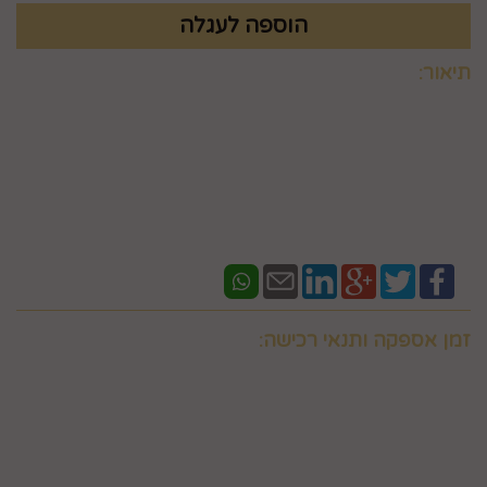
תיאור:
לא כולל הפמוטים
זמן אספקה ותנאי רכישה:
אם ברצונכם למשלוח "לזמן ספציפי" זה בתוספת תשלום
וחובה לבדוק איתנו לפני אם המשלוח "משלוח לזמן ספציפי"
אפשרי בשעות המבוקשות
במספר 0586438096 זמינים גם בווצאפ
יש ליצור קשר טלפוני עם החברה במסגרת שעות פעילותה לצורך