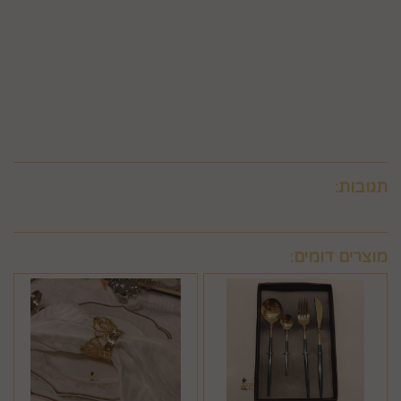
החברה לחייב את המשתמש גם בתשלום שנגבה ממנה.
6.9. ביטול עסקה לפי סעיף 6 זה, יחול אך ורק על עסקה שסכומה
עולה על 50 ₪, אלא אם יוחלט אחרת על-ידי החברה, על-פי שיקול
דעתה הבלעדי.
6.10.לא ניתן לבטל עסקה שלא בהתאם להוראות התקנון ולהוראות
חוק הגנת הצרכן והתקנות אשר הותקנו על-פיו.
תגובות:
מוצרים דומים: