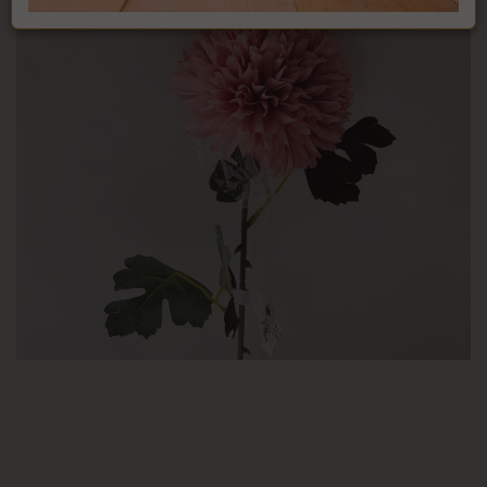
מק"ט :
83745014
₪
18.9