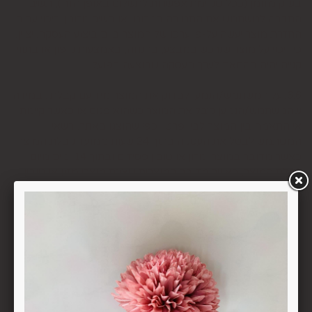
בשיק מזומן (ככל שקיימת אפשרות לתשלום באופן הזה), תשיב
החברה למשתמש את התמורה במזומן או בשיק מזומן. זיכוי עבור
החזרת מוצר יעשה על-פי ערכו של המוצר ביום ביצוע העסקה. יצוין,
כי זיכוי על מוצר שנרכש במבצע, בהנחה, באמצעות קופון או בתווי
קנייה יהיה בהתאם לערך העסקה שבוצעה בפועל.
6.6. על המשתמש/הנמען לבדוק את המוצר מיד עם קבלתו. במידה
שהמשתמש/הנמען קיבל את המוצר כשהוא פגום או כאשר קיימת
אי התאמה בין המוצר לבין פרטיו כפי שהוצגו באתר, רשאי
המשתמש לבטל את העסקה בתוך 24 שעות ממועד קבלת המוצר
כאשר מדובר במוצרי מזון או טובין פסידים ובתוך 14 ימים מיום
קבלת המוצר, כאשר מדובר במוצרים שאינם מוצרי מזון או טובין
פסידים. ביטול עסקה יעשה על-ידי מתן הודעה בכתב לחברה
באמצעות "צור קשר" באתר או במסרון לנייד המופיע באתר ובתקנון
או בדואר אלקטרוני: 5023968@gmail.com
, הכל בהתאם להוראות חוק הגנת הצרכן. במקרה שביטול
מהטעמים הנ"ל יימצא מוצדק, יזוכה המשתמש במלוא סכום
העסקה באותו האופן שבו בוצע התשלום.
6.7. בכל מקרה של ביטול עסקה, על המשתמש/הנמען להשיב את
המוצר לחברה או לספק שפרטיו מופיעים בתעודת המשלוח