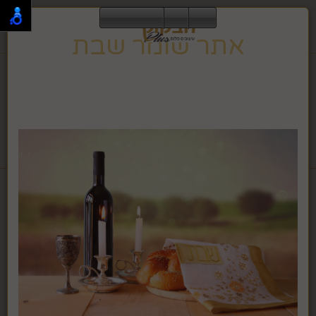
0
אתר שומר שבת
תפריט
02-995-2843
אתר זה שומר שבת וחג, ולכן הגלישה בו אינה מתאפשרת
בזמן זה.
האתר ישוב לפעילות רגילה בצאת השבת או החג.
לחבקוק מכשירי כתיבה לחץ >>
דף בית
אגרטלים, עציצים ופרחים
מבחר פרחים
פרח עגול ורוד