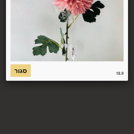
ובמסמכים שצורפו להזמנה (לפי העניין ובהתאם למקום האספקה),
על חשבונו, באריזתו המקורית, שלם, תקין, ללא פגיעה, נזק, פגם או
קלקול מכל מין וסוג שהוא ושלא נעשה בו כל שימוש, אלא אם
התקבלו מהחברה הנחיות אחרות. לא ניתן לבטל עסקה ולהחזיר
מוצר שניזוק או שנעשה בו שימוש. כמו כן, לא ניתן להחזיר מוצר
שאריזתו נפתחה או הושחתה או מוצר שנשבר או התקלקל כתוצאה
משימוש לא נכון, שימוש רשלני ו/או בזדון ו/או שלא על-פי הוראות
השימוש, הוראות האחסנה ו/או הוראות
היצרן/היבואן/הספק/החברה. בלי לגרוע מהאמור לעיל, חיבור
המוצר לחשמל, גז או מים ייחשב לעניין זה שימוש במוצר.
18.9
6.8. בהתאם להוראות חוק הגנת הצרכן, במקרה של ביטול עסקה
על-ידי המשתמש שלא עקב פגם או אי התאמה בין המוצר לבין
פרטיו כפי שהוצגו באתר, רשאית החברה לגבות דמי ביטול בשיעור
של 5% ממחיר המוצר נשוא הביטול או 100 ₪, לפי הנמוך מביניהם.
כמו כן, ככל שהעסקה נעשתה בכרטיס אשראי וחברת האשראי או
הגוף שעמו התקשרה החברה לביצוע סליקת כרטיסי אשראי, גבו
ממנה תשלום בעד סליקת כרטיס האשראי בעסקה שבוטלה, רשאית
החברה לחייב את המשתמש גם בתשלום שנגבה ממנה.