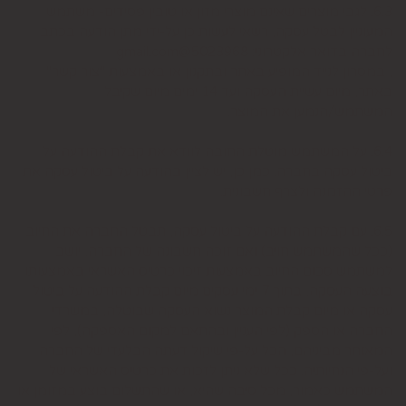
6.3. לגבי מוצרים שאינם מוצרי מזון או טובין פסידים- משתמש
המעוניין לבטל עסקה, רשאי לעשות כן על-ידי מתן הודעה בכתב
לחברה בדואר אלקטרוני: 5023968@gmail.com
, במסרון לנייד המופיע באתר ובתקנון או באמצעות "צור קשר"
באתר, מיום עשיית העסקה ועד 14 ימים מיום שקיבל
המשתמש/הנמען את המוצר.
6.4. על המשתמש מוטלת החובה לוודא את קבלת ההודעה על
ביטול עסקה בחברה. כמן כן, יש לציין בהודעה על ביטול עסקה את
פרטי ההזמנה ולצרף חשבונית.
6.5. עם קבלת ההודעה על ביטול עסקה, תבטל החברה את החיוב
(ככל שהמשתמש חויב) ואם זוכה חשבונה של החברה, יושב
למשתמש סכום החיוב באמצעות זיכוי כרטיס האשראי באמצעותו
בוצעה העסקה, בתוך 7 ימי עסקים מיום קבלת ההודעה על ביטול
עסקה או מיום קבלת המוצר נשוא העסקה שבוטלה, במשרדי
החברה או הספק (לפי העניין ובהתאם למקום האספקה), לפי
המאוחר מביניהם, הכל על-פי שיקול דעתה הבלעדי של החברה
ועל-פי הנחיותיה. ככל שלא ניתן לזכות את כרטיס האשראי של
המשתמש כאמור, מכל סיבה שהיא, או שהתשלום בוצע במזומן או