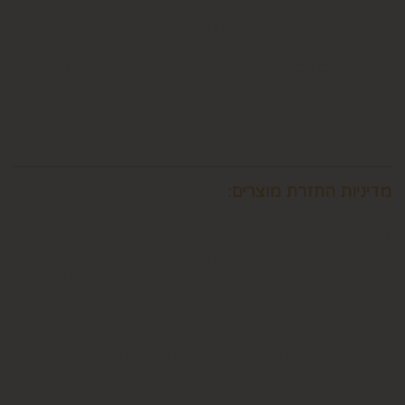
המשתמש לרכוש ולכך שאלו קיימים במלאי וכן בכפוף למדיניות
המשלוחים של החברה, חברת דואר ישראל, חברת הדואר
המקומית או חברת המשלוחים.
באפשרותכם לבדוק איתנו במספר 0586438096 זמינים גם
בווצאפ
משלוח תוך 8 ימי עסקים. למשלוח מהיר לאותו יום יתומחר בנפרד
לפי מיקום צרו קשר במספר 0586438096
מדיניות החזרת מוצרים:
6. ביטול עסקה על-ידי המשתמש
6.1. משתמש אשר ביצע עסקה באתר רשאי לבטל את העסקה
בהתאם להוראות חוק הגנת הצרכן, תשמ"א-1981 והתקנות אשר
הותקנו על-פיו, כפי שיעודכנו מעת לעת ("חוק הגנת הצרכן"),
ובהתאם להוראות התקנון, כפי שיפורט להלן.
6.2. זכות ביטול עסקה לא חלה לגבי מוצרי מזון וטובין פסידים.
כלומר, לא ניתן לבטל עסקה של רכישת מוצרי מזון וטובין פסידים
כגון פרחים וצמחים, לאחר ביצוע ההזמנה.