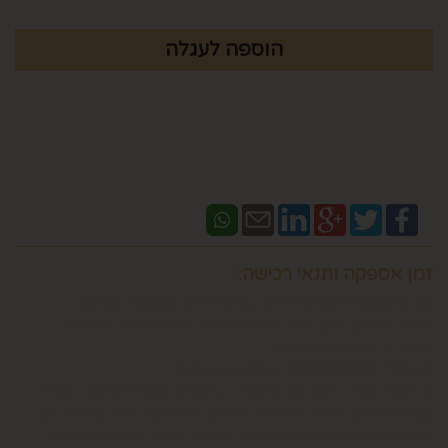
זמן אספקה ותנאי רכישה:
אם ברצונכם למשלוח "לזמן ספציפי" זה בתוספת תשלום
וחובה לבדוק איתנו לפני אם המשלוח "משלוח לזמן ספציפי"
אפשרי בשעות המבוקשות
במספר 0586438096 זמינים גם בווצאפ
יש ליצור קשר טלפוני עם החברה במסגרת שעות פעילותה לצורך
קבלת פרטים, ביצוע ההזמנה ותיאום האספקה, הכל בכפוף לכך
שקיימת אפשרות לבצע אספקה דחופה למוצרים אותם מעוניין