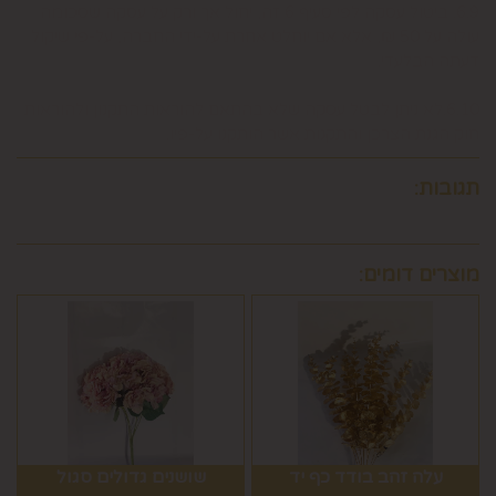
6.9. ביטול עסקה לפי סעיף 6 זה, יחול אך ורק על עסקה שסכומה
עולה על 50 ₪, אלא אם יוחלט אחרת על-ידי החברה, על-פי שיקול
דעתה הבלעדי.
6.10.לא ניתן לבטל עסקה שלא בהתאם להוראות התקנון ולהוראות
חוק הגנת הצרכן והתקנות אשר הותקנו על-פיו.
תגובות:
מוצרים דומים:
עלה זהב בודד כף יד
שושנים גדולים סגול